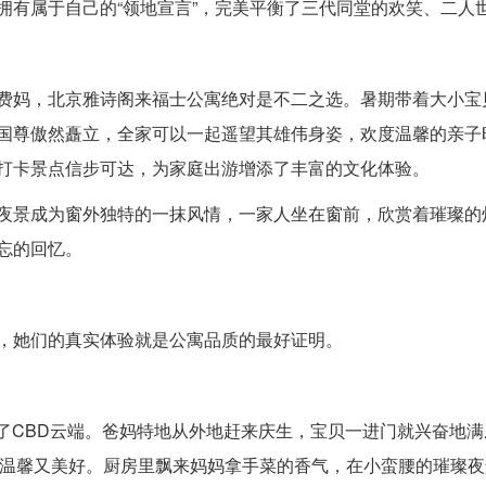
拥有属于自己的“领地宣言”，完美平衡了三代同堂的欢笑、二人
费妈，北京雅诗阁来福士公寓绝对是不二之选。暑期带着大小宝
国尊傲然矗立，全家可以一起遥望其雄伟身姿，欢度温馨的亲子
打卡景点信步可达，为家庭出游增添了丰富的文化体验。
夜景成为窗外独特的一抹风情，一家人坐在窗前，欣赏着璀璨的
忘的回忆。
，她们的真实体验就是公寓品质的最好证明。
安在了CBD云端。爸妈特地从外地赶来庆生，宝贝一进门就兴奋地
面温馨又美好。厨房里飘来妈妈拿手菜的香气，在小蛮腰的璀璨