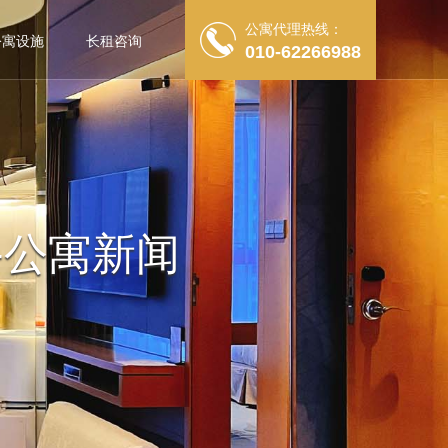
公寓代理热线：
公寓设施
长租咨询
010-62266988
-公寓新闻