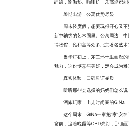
静谧，瑜伽垫、咖啡机、乐高墙都能
暑期出游，公寓优势尽显
周末轻度假，想要玩得开心又不
新中轴线的艺术圈里。公寓周边，中
博物馆、雍和宫等众多北京著名艺术
当华灯初上，东二环十里画廊的
魅力，这份惬意与美好，定会成为难
真实体验，口碑见证品质
听听那些会选择的妈妈们怎么说
酒旅玩家：出走时尚圈的GiNa
这个周末，GiNa一家把“家”
窗前，追着晚霞等CBD亮灯，那画