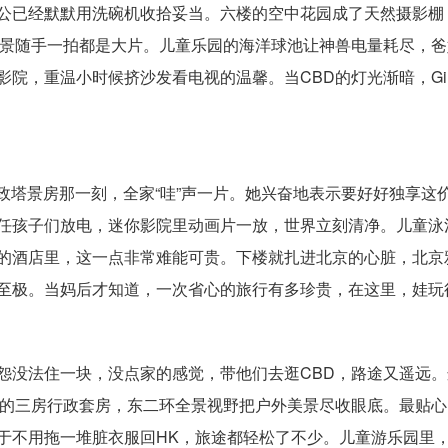
公已经默默用洗碗机收拾妥当。六楼的空中花园成了天然摄影棚，
背景随手一拍都是大片。儿童乐园的海洋球池让神兽电量耗尽，爸妈
影院，重温小时候挤沙发看电视的温馨。当CBD的灯光渐暗，Gi
行政塔景房那一刻，全家“哇”声一片。她兴奋地表示要好好独享这
任孩子们放电，迷你影院里动画片一放，世界立刻清净。儿童泳
的酒店里，这一点非常难能可贵。下楼就扎进北京的心脏，北京
至极。当妈后才知道，一次省心的旅行有多珍贵，在这里，娃玩
没法住一块，没点家的感觉，带他们去逛CBD，路途又遥远。这次
框的三房行政套房，东二环全景视野把户外美景尽收眼底。最贴
于不用拖一堆脏衣服回HK，旅途都轻松了不少。儿童游乐园里