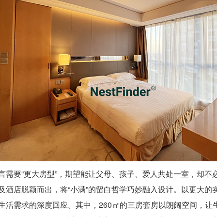
直言需要“更大房型”，期望能让父母、孩子、爱人共处一室，却
及酒店脱颖而出，将“小满”的留白哲学巧妙融入设计。以更大的
生活需求的深度回应。其中，260㎡的三房套房以朗阔空间，让