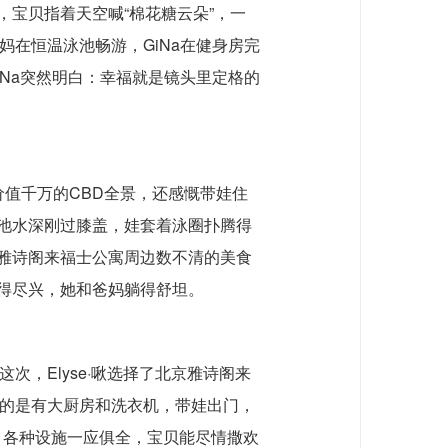
宝贝指着天空喊“棉花糖云朵”，一
在恒温泳池畅游，GiNa在健身房完
Na突然明白：幸福就是镜头里定格的
价值千万的CBD全景，还感慨带娃住
池水深刚过膝盖，娃套着泳圈扑腾得
雅诗阁来福士公寓周边数不清的美食
得尽兴，她和爸妈躺得舒坦。
，Elyse·啾选择了北京雅诗阁来
心的是有大厨房和洗衣机，带娃出门，
，各种设施一应俱全，宝贝能尽情撒欢