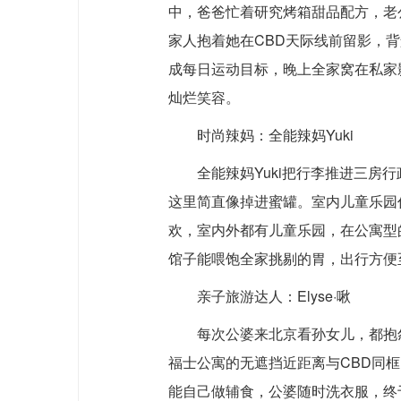
中，爸爸忙着研究烤箱甜品配方，老
家人抱着她在CBD天际线前留影，
成每日运动目标，晚上全家窝在私家
灿烂笑容。
时尚辣妈：全能辣妈Yuki
全能辣妈Yuki把行李推进三房
这里简直像掉进蜜罐。室内儿童乐园
欢，室内外都有儿童乐园，在公寓型
馆子能喂饱全家挑剔的胃，出行方便
亲子旅游达人：Elyse·啾
每次公婆来北京看孙女儿，都抱怨
福士公寓的无遮挡近距离与CBD同
能自己做辅食，公婆随时洗衣服，终